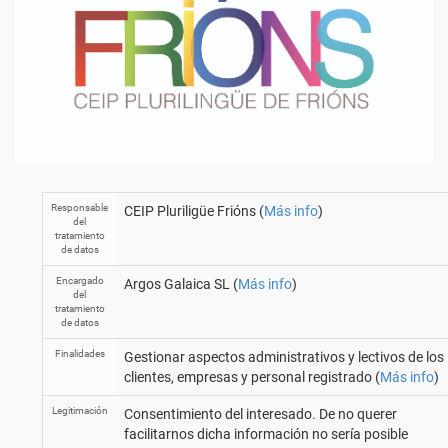
Responsable
CEIP Pluriligüe Frións (
Más info
)
del
tratamiento
de datos
Encargado
Argos Galaica SL (
Más info
)
del
tratamiento
de datos
Finalidades
Gestionar aspectos administrativos y lectivos de los
clientes, empresas y personal registrado (
Más info
)
Legitimación
Consentimiento del interesado. De no querer
facilitarnos dicha información no sería posible